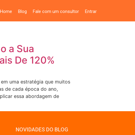
Home
Blog
Fale com um consultor
Entrar
mo a Sua
Mais De 120%
 em uma estratégia que muitos
cas de cada época do ano,
 aplicar essa abordagem de
NOVIDADES DO BLOG