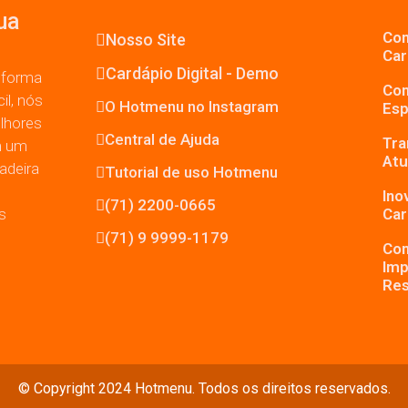
ua
Com
Nosso Site
Car
Cardápio Digital - Demo
 forma
Com
il, nós
O Hotmenu no Instagram
Esp
lhores
Central de Ajuda
Tra
m um
Atu
adeira
Tutorial de uso Hotmenu
Ino
(71) 2200-0665
s
Car
(71) 9 9999-1179
Com
Imp
Res
© Copyright 2024 Hotmenu. Todos os direitos reservados.