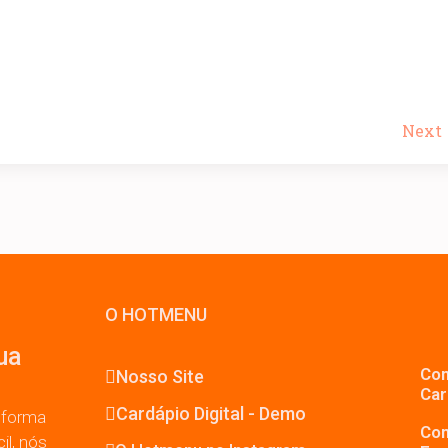
Next
O HOTMENU
ua
Com
Nosso Site
Car
Cardápio Digital - Demo
 forma
Com
il, nós