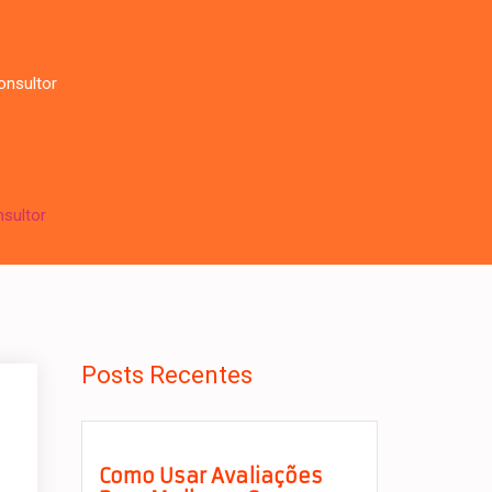
onsultor
sultor
Posts Recentes
Como Usar Avaliações