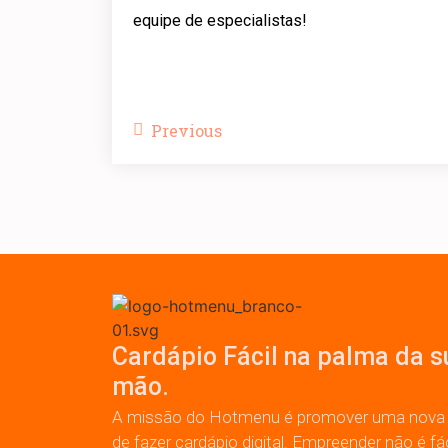
equipe de especialistas!
Previous
Cardápio Fácil na palma da s
mão.
A missão do Hotmenu é promover uma nova
de fazer cardápio digital. Empreender não é fác