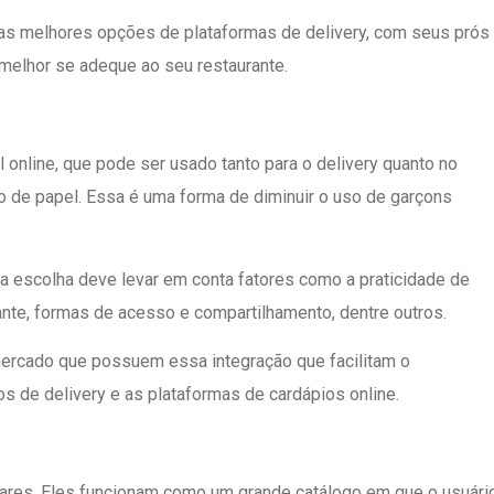
r as melhores opções de plataformas de delivery, com seus prós
 melhor se adeque ao seu restaurante.
l online, que pode ser usado tanto para o delivery quanto no
o de papel. Essa é uma forma de diminuir o uso de garçons
sua escolha deve levar em conta fatores como a praticidade de
ante, formas de acesso e compartilhamento, dentre outros.
ercado que possuem essa integração que facilitam o
s de delivery e as plataformas de cardápios online.
lares. Eles funcionam como um grande catálogo em que o usuári