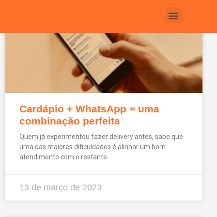
Fale com um consultor
Cardápio + WhatsApp = uma
combinação perfeita
Quem já experimentou fazer delivery antes, sabe que
uma das maiores dificuldades é alinhar um bom
atendimento com o restante
13 de março de 2023